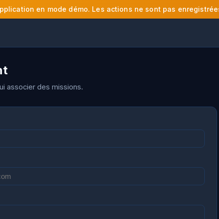
pplication en mode démo. Les actions ne sont pas enregistrée
nt
lui associer des missions.