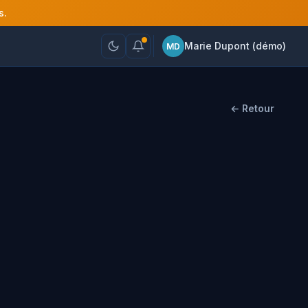
s.
Marie Dupont (démo)
MD
← Retour