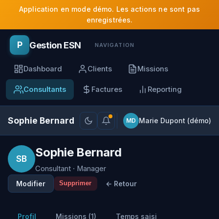
Application en mode démo. Les actions ne sont pas
enregistrées.
Gestion ESN
P
NAVIGATION
Dashboard
Clients
Missions
Consultants
Factures
Reporting
Sophie Bernard
Marie Dupont (démo)
MD
Sophie Bernard
SB
Consultant · Manager
Modifier
← Retour
Supprimer
Profil
Missions (1)
Temps saisi