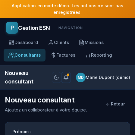
Application en mode démo. Les actions ne sont pas
enregistrées.
Gestion ESN
P
NAVIGATION
Dashboard
Clients
Missions
Consultants
Factures
Reporting
Nouveau
Marie Dupont (démo)
MD
consultant
Nouveau consultant
← Retour
Ajoutez un collaborateur à votre équipe.
Prénom :