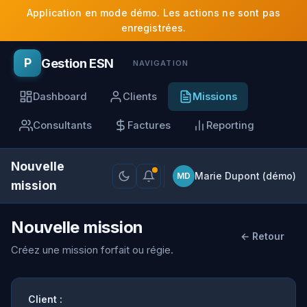
Application en mode démo. Les actions ne sont pas
enregistrées.
Gestion ESN
P
NAVIGATION
Dashboard
Clients
Missions
Consultants
Factures
Reporting
Nouvelle
Marie Dupont (démo)
MD
mission
Nouvelle mission
← Retour
Créez une mission forfait ou régie.
Client :