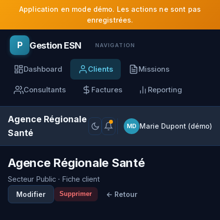
Application en mode démo. Les actions ne sont pas
enregistrées.
Gestion ESN
P
NAVIGATION
Dashboard
Clients
Missions
Consultants
Factures
Reporting
Agence Régionale
Marie Dupont (démo)
MD
Santé
Agence Régionale Santé
Secteur Public · Fiche client
Modifier
← Retour
Supprimer