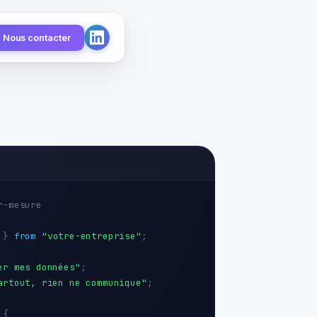
Nous contacter
r-mesure
}
from
"votre-entreprise"
;
er mes données"
;
artout, rien ne communique"
;
 {