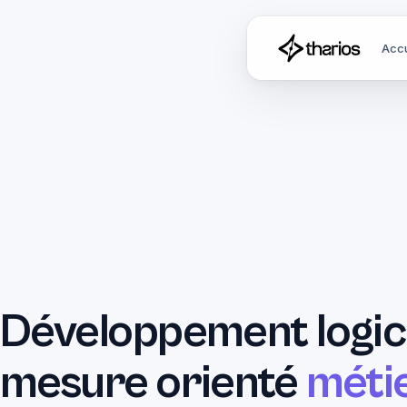
Accu
Développement logici
mesure orienté
méti