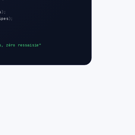
s
);
ipes
);
s, zéro ressaisie"