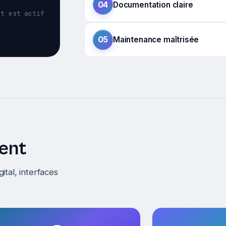
04
Documentation claire
et est actif
05
Maintenance maîtrisée
ent
ital, interfaces