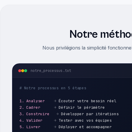
Notre métho
Nous privilégions la simplicité fonctionnel
notre_processus.txt
# Notre processus en 5 étapes
1. Analyser
→
Écouter votre besoin réel
2. Cadrer
→
Définir le périmètre
3. Construire
→
Développer par itérations
4. Valider
→
Tester avec vos équipes
5. Livrer
→
Déployer et accompagner