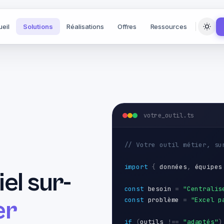
eil
Solutions
Réalisations
Offres
Ressources
votre_outil.ts
// Votre outil métier, su
import
{
données
,
équipes
el sur-
const
besoin
=
"Centralis
const
problème
=
"Excel p
er
if
(
outils
!==
"adaptés"
)