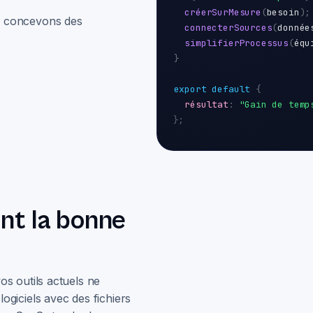
créerSurMesure
(
besoin
);
s concevons des
connecterSources
(
donnée
simplifierProcessus
(
équ
}
export default
{
résultat
:
"Gain de temp
};
nt la bonne
s outils actuels ne
giciels avec des fichiers