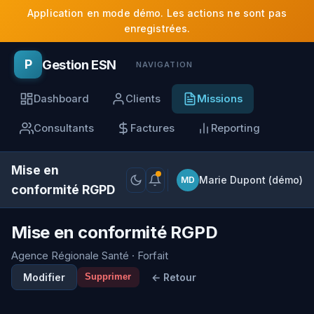
Application en mode démo. Les actions ne sont pas
enregistrées.
Gestion ESN
P
NAVIGATION
Dashboard
Clients
Missions
Consultants
Factures
Reporting
Mise en
Marie Dupont (démo)
MD
conformité RGPD
Mise en conformité RGPD
Agence Régionale Santé · Forfait
Modifier
← Retour
Supprimer