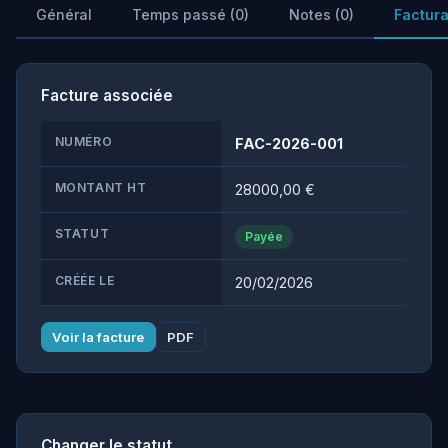
Général
Temps passé (0)
Notes (0)
Factura
Facture associée
NUMÉRO
FAC-2026-001
MONTANT HT
28000,00 €
STATUT
Payée
CRÉÉE LE
20/02/2026
Voir la facture
PDF
Changer le statut