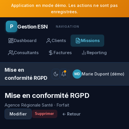
Application en mode démo. Les actions ne sont pas
enregistrées.
Gestion ESN
P
NAVIGATION
Dashboard
Clients
Missions
Consultants
Factures
Reporting
Mise en
Marie Dupont (démo)
MD
conformité RGPD
Mise en conformité RGPD
Agence Régionale Santé · Forfait
Modifier
← Retour
Supprimer